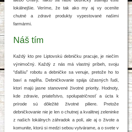
lokálnejšie. Veríme, že tak ako my aj vy oceníte
chutné a zdravé produkty vypestované našimi
farmármi.
Náš tím
Každý kto pre Liptovskú debničku pracuje, je niečím
výnimočný. Každý z nás má vlastný príbeh, svoju
“ďalšiu” robotu a debničke sa venuje, pretože ho to
baví a napĺňa. Debničkovanie spája úžasných ľudí,
ktorí majú jasne stanovené životné priority. Hodnoty,
kde zdravie, priateľstvo, spolupatričnosť a úcta k
prírode sú dôležité životné piliere. Pretože
debničkovanie nie je len o chutnej a kvalitnej zeleninke
z našich lokálnych záhradok a polí, ale aj o živote a
komunite, ktorú si medzi sebou vytvárame, a o svete v