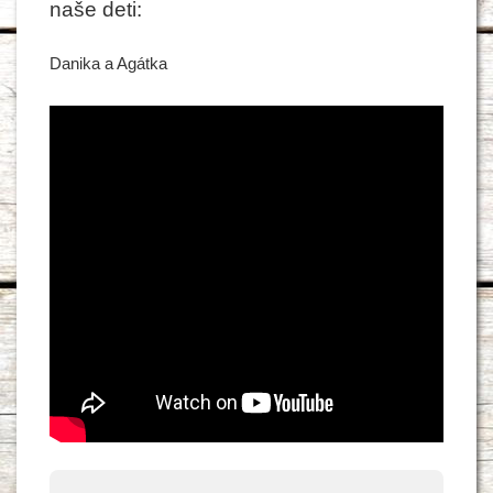
naše deti:
Danika a Agátka