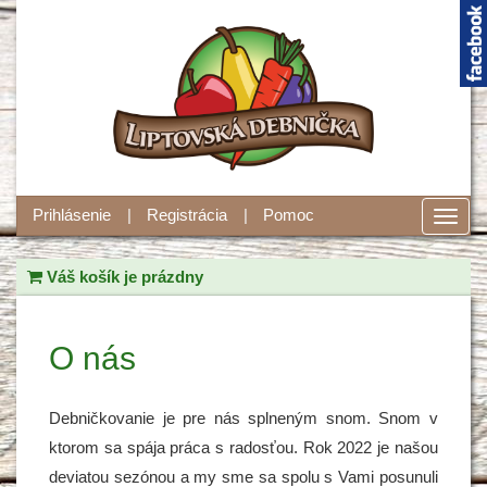
Prihlásenie
Registrácia
Pomoc
Toggl
navig
Váš košík je prázdny
O nás
Debničkovanie je pre nás splneným snom. Snom v
ktorom sa spája práca s radosťou. Rok 2022 je našou
deviatou sezónou a my sme sa spolu s Vami posunuli