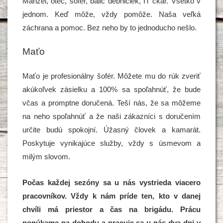
Manžel, otec, šofér, balič debničiek, IT čkár. Všetko v
jednom. Keď môže, vždy pomôže. Naša veľká
záchrana a pomoc. Bez neho by to jednoducho nešlo.
Maťo
Maťo je profesionálny šofér. Môžete mu do rúk zveriť
akúkoľvek zásielku a 100% sa spoľahnúť, že bude
včas a promptne doručená. Teší nás, že sa môžeme
na neho spoľahnúť a že naši zákazníci s doručením
určite budú spokojní. Úžasný človek a kamarát.
Poskytuje vynikajúce služby, vždy s úsmevom a
milým slovom.
Počas každej sezóny sa u nás vystrieda viacero
pracovníkov. Vždy k nám príde ten, kto v danej
chvíli má priestor a čas na brigádu. Prácu
ponúkame na dohodu a pracuje sa u nás dva dni v