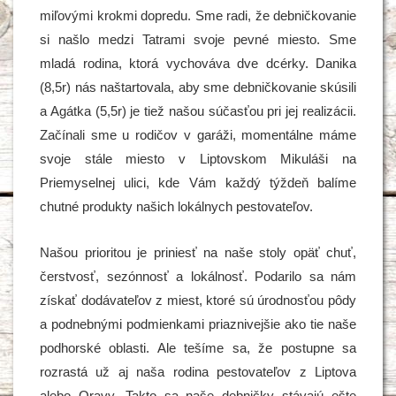
miľovými krokmi dopredu. Sme radi, že debničkovanie
si našlo medzi Tatrami svoje pevné miesto. Sme
mladá rodina, ktorá vychováva dve dcérky. Danika
(8,5r) nás naštartovala, aby sme debničkovanie skúsili
a Agátka (5,5r) je tiež našou súčasťou pri jej realizácii.
Začínali sme u rodičov v garáži, momentálne máme
svoje stále miesto v Liptovskom Mikuláši na
Priemyselnej ulici, kde Vám každý týždeň balíme
chutné produkty našich lokálnych pestovateľov.
Našou prioritou je priniesť na naše stoly opäť chuť,
čerstvosť, sezónnosť a lokálnosť. Podarilo sa nám
získať dodávateľov z miest, ktoré sú úrodnosťou pôdy
a podnebnými podmienkami priaznivejšie ako tie naše
podhorské oblasti. Ale tešíme sa, že postupne sa
rozrastá už aj naša rodina pestovateľov z Liptova
alebo Oravy. Takto sa naše debničky stávajú ešte