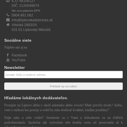
IČO: 48106127
DIČ: 2120049074
Nie som platcom DPH
0904 861 062
info@liptovskadebnicka.sk
Vrbická 1883/24
031 01 Liptovský Mikuláš
Sociálne siete
Nájdete nás aj na:
Facebook
YouTube
Newsletter
Newsletter
email
Hľadáme lokálnych dodávateľov.
Pestujete na Liptove alebo v okolí zeleninku alebo ovocie? Máte priveľa úrody? Alebo,
viete o niekom kto pestuje a vedel by nám dodávať kvalitné, lokálne produkty?
Dajte nám o sebe vedieť! Stretneme sa s Vami a dohodneme sa na ďalších
podrobnostiach. Spoločne tak vytvoríme ešte kratšiu cestu od pestovatela až k