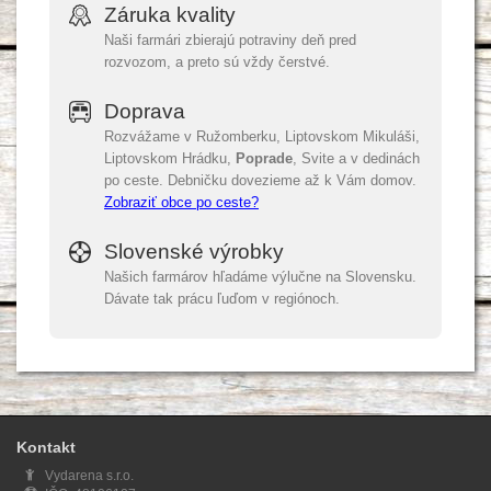
Záruka kvality
Naši farmári zbierajú potraviny deň pred
rozvozom, a preto sú vždy čerstvé.
Doprava
Rozvážame v Ružomberku, Liptovskom Mikuláši,
Liptovskom Hrádku,
Poprade
, Svite a v dedinách
po ceste. Debničku dovezieme až k Vám domov.
Zobraziť obce po ceste?
Slovenské výrobky
Našich farmárov hľadáme výlučne na Slovensku.
Dávate tak prácu ľuďom v regiónoch.
Kontakt
Vydarena s.r.o.