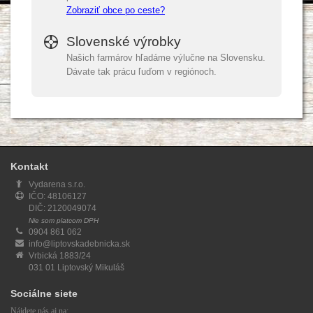
Zobraziť obce po ceste?
Slovenské výrobky
Našich farmárov hľadáme výlučne na Slovensku.
Dávate tak prácu ľuďom v regiónoch.
Kontakt
Vydarena s.r.o.
IČO: 48106127
DIČ: 2120049074
Nie som platcom DPH
0904 861 062
info@liptovskadebnicka.sk
Vrbická 1883/24
031 01 Liptovský Mikuláš
Sociálne siete
Nájdete nás aj na: