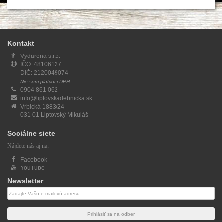
Kontakt
Vydarena s.r.o.
IČO: 48106127
DIČ: 2120049074
Nie som platcom DPH
0904 861 062
info@liptovskadebnicka.sk
Vrbická 1883/24
031 01 Liptovský Mikuláš
Sociálne siete
Nájdete nás aj na:
Facebook
YouTube
Newsletter
Newsletter
email